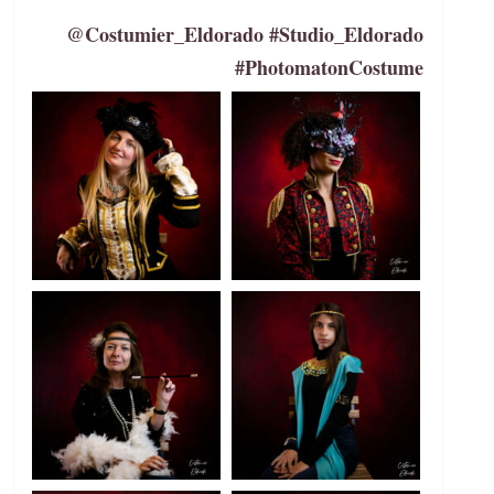
@Costumier_Eldorado #Studio_Eldorado
#PhotomatonCostume